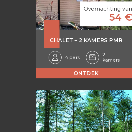
Overnachting va
54 
CHALET – 2 KAMERS PMR
2
4 pers.
kamers
ONTDEK