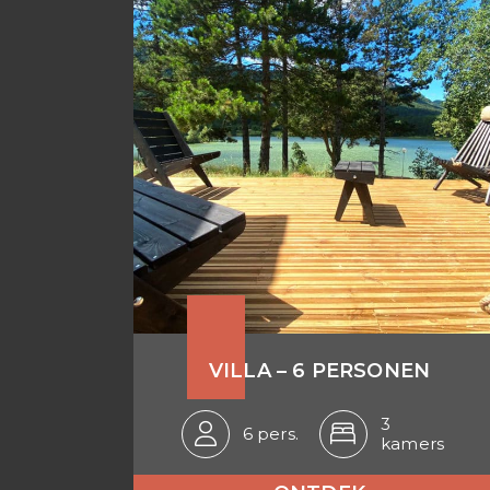
VILLA – 6 PERSONEN
3
6 pers.
kamers