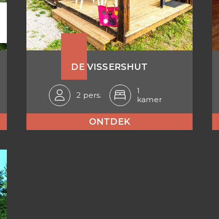
n
€
DE VISSERSHUT
1
2 pers.
kamer
ONTDEK