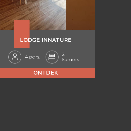
LODGE INNATURE
2
4 pers.
kamers
ONTDEK