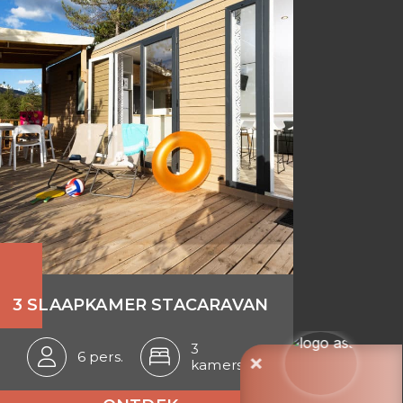
3 SLAAPKAMER STACARAVAN
3
6 pers.
kamers