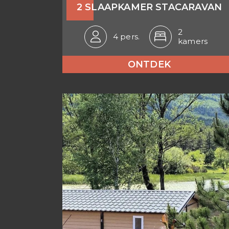
2 SLAAPKAMER STACARAVAN
2
4 pers.
kamers
ONTDEK