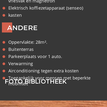
vriesvak en magnetron
Elektrisch koffiezetapparaat (senseo)
kasten
ANDERE
Oppervlakte: 28m².
Buitenterras
Parkeerplaats voor 1 auto.
Verwarming
Airconditioning tegen extra kosten
Toegankelijk voor mensen met beperkte
FOTO BIBLIOTHEEK
mobiliteit