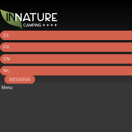
ES
FR
EN
NL
RESERVA
Menu