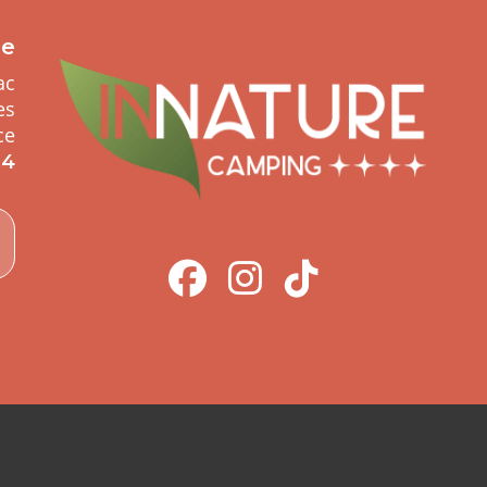
re
ac
es
ce
64