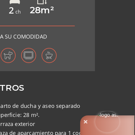
2
28m²
ch
A SU COMODIDAD
TROS
arto de ducha y aseo separado
perficie: 28 m².
rraza exterior
aza de aparcamiento para 1 coche.