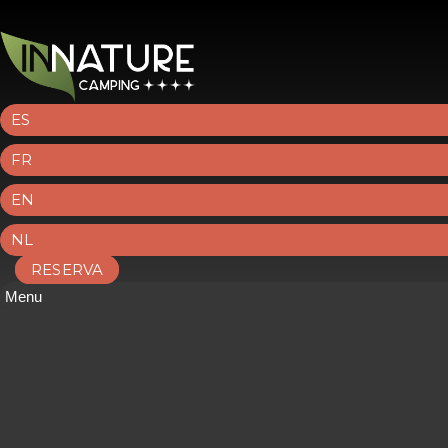
ES
FR
EN
NL
RESERVA
Menu